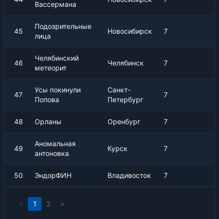
Вассермана
Подозрительные
45
Новосибирск
7
лица
Челябинский
46
Челябинск
7
метеорит
Усы покинули
Санкт-
47
7
Попова
Петербург
48
Орланы
Оренбург
7
Аномальная
49
Курск
7
антоновка
50
ЭндорФИН
Владивосток
7
<
1
2
>