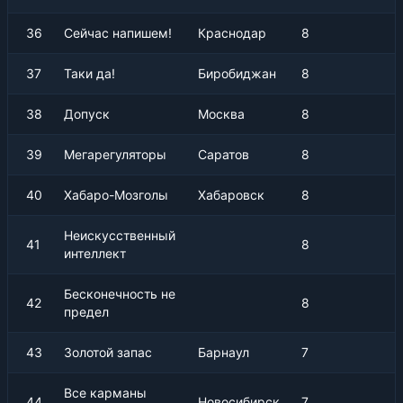
36
Сейчас напишем!
Краснодар
8
37
Таки да!
Биробиджан
8
38
Допуск
Москва
8
39
Мегарегуляторы
Саратов
8
40
Хабаро-Мозголы
Хабаровск
8
Неискусственный
41
8
интеллект
Бесконечность не
42
8
предел
43
Золотой запас
Барнаул
7
Все карманы
44
Новосибирск
7