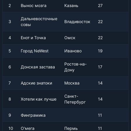
2
Вынос мозга
Казань
27
Дальневосточные
3
Владивосток
22
совы
4
Енот и Точка
Омск
22
5
Город NeWest
Иваново
19
Ростов-на-
6
Донская застава
17
Дону
7
Адские знатоки
Москва
14
Санкт-
8
Хотели как лучше
14
Петербург
9
Финграмика
11
10
О'мега
Пермь
11