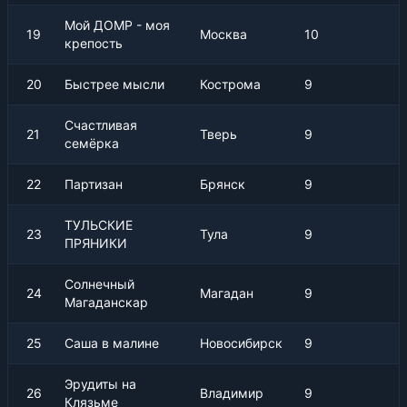
Мой ДОМР - моя
19
Москва
10
крепость
20
Быстрее мысли
Кострома
9
Счастливая
21
Тверь
9
семёрка
22
Партизан
Брянск
9
ТУЛЬСКИЕ
23
Тула
9
ПРЯНИКИ
Солнечный
24
Магадан
9
Магаданскар
25
Саша в малине
Новосибирск
9
Эрудиты на
26
Владимир
9
Клязьме